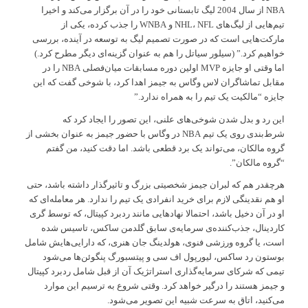
NBA از سال 2004 لیگ تابستانی خود را در آن برگزار می‌کند و اخیرا
تیم‌هایی از لیگ‌های NHL، NFL و WNBA را جذب کرده، یکی از
مارکت‌هایی است که در صورت تصمیم لیگ به توسعه در آینده، بررسی
خواهیم کرد.” (سیلور سیاتل را هم به عنوان گزینه‌ای دیگر مطرح کرد.)
اما وقتی او جایزه MVP اولین دوره مسابقات میان‌فصلی NBA را در
مقابل تماشاگران لاس وگاس به جیمز اهدا کرد، با شوخی گفت که این
جایزه “مالکیت یک تیم را به همراه ندارد.”
این رد و بدل شدن شوخی‌های علنی، این تصور را ایجاد کرد که
شرط‌بندی روی یک تیم NBA در وگاس با حضور جیمز به عنوان بخشی از
گروه مالکان، می‌تواند یک برد قطعی باشد. اما دقت کنید، من گفتم
“گروه مالکان”.
هرچقدر هم که لبران جیمز شخصیتی بزرگ و تاثیرگذار داشته باشد، حتی
او هم نقدینگی لازم برای خرید انفرادی یک تیم را ندارد. هر معامله‌ای که
او در آن دخیل باشد، احتمالا نهادهایی مانند ردبرد کپیتال، که توسط گری
کاردینال، جذب‌کننده‌ی سرمایه‌ی سابق گلدمن ساکس، تاسیس شده
است، یا گروه ورزشی فنوی، هولدینگ جان هنری، که دارایی‌هایش شامل
بوستون رد ساکس، لیورپول اف سی و پیتسبورگ پنگوئن‌ها می‌شود
تیمی که شرکای سرمایه‌گذاری استراتژیک آن از قبل شامل ردبرد کپیتال
و جیمز هستند را درگیر خواهد کرد. وقتی شروع به ترسیم این موارد
می‌کنید، اتاق به سرعت شبیه این تصویر می‌شود.