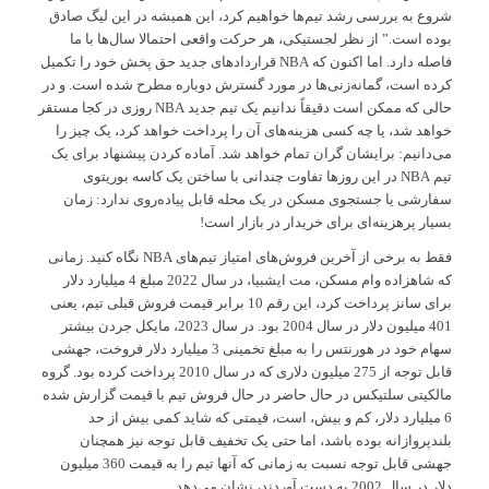
شروع به بررسی رشد تیم‌ها خواهیم کرد، این همیشه در این لیگ صادق
بوده است.” از نظر لجستیکی، هر حرکت واقعی احتمالا سال‌ها با ما
فاصله دارد. اما اکنون که NBA قراردادهای جدید حق پخش خود را تکمیل
کرده است، گمانه‌زنی‌ها در مورد گسترش دوباره مطرح شده است. و در
حالی که ممکن است دقیقاً ندانیم یک تیم جدید NBA روزی در کجا مستقر
خواهد شد، یا چه کسی هزینه‌های آن را پرداخت خواهد کرد، یک چیز را
می‌دانیم: برایشان گران تمام خواهد شد. آماده کردن پیشنهاد برای یک
تیم NBA در این روزها تفاوت چندانی با ساختن یک کاسه بوریتوی
سفارشی یا جستجوی مسکن در یک محله قابل پیاده‌روی ندارد: زمان
بسیار پرهزینه‌ای برای خریدار در بازار است!
فقط به برخی از آخرین فروش‌های امتیاز تیم‌های NBA نگاه کنید. زمانی
که شاهزاده وام مسکن، مت ایشبیا، در سال 2022 مبلغ 4 میلیارد دلار
برای سانز پرداخت کرد، این رقم 10 برابر قیمت فروش قبلی تیم، یعنی
401 میلیون دلار در سال 2004 بود. در سال 2023، مایکل جردن بیشتر
سهام خود در هورنتس را به مبلغ تخمینی 3 میلیارد دلار فروخت، جهشی
قابل توجه از 275 میلیون دلاری که در سال 2010 پرداخت کرده بود. گروه
مالکیتی سلتیکس در حال حاضر در حال فروش تیم با قیمت گزارش شده
6 میلیارد دلار، کم و بیش، است، قیمتی که شاید کمی بیش از حد
بلندپروازانه بوده باشد، اما حتی یک تخفیف قابل توجه نیز همچنان
جهشی قابل توجه نسبت به زمانی که آنها تیم را به قیمت 360 میلیون
دلار در سال 2002 به دست آوردند، نشان می‌دهد.