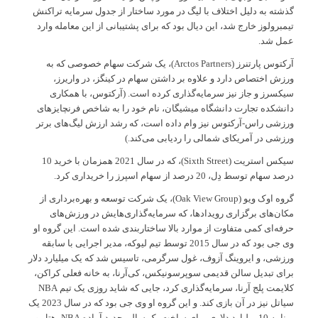
گذشته به دلیل اختلاف با لیگ در مورد ساختار از جدول سرمایه تراکنش
تیمبرولوز خارج شد، این دیال بود که برای پشتیبانی از این معامله وارد
عمل شد.
آرکتوس پارتنرز (Arctos Partners)، یک شرکت سهام خصوصی که به
ورزش اختصاص دارد و علاوه بر داشتن سهام در کینگز، در واریرز،
سیکسرز و جاز نیز سرمایه‌گذاری کرده است. (آرکتوس، با همکاری
دانشکده تجارت دانشگاه میشیگان، نام خود را به شاخص فرنچایزهای
ورزشی راس-آرکتوس نیز وام داده است، که رشد ارزش لیگ‌های برتر
ورزشی در آمریکای شمالی را ردیابی می‌کند.)
سیکس استریت (Sixth Street)، که در سال 2021 همزمان با خرید 10
درصد سهام توسط دِل، 20 درصد از سهام اسپرز را خریداری کرد.
گروه اوک ویو (Oak View Group)، یک شرکت توسعه و بهره‌برداری از
مکان‌های برگزاری رویدادها، که سرمایه‌گذاری‌هایش در ورزش‌های
حرفه‌ای کمی متفاوت از موارد بالا ساختاربندی شده است. این گروه او
وی جی بود که در سال 2015 توسط تیم لیوکه، مدیر اجرایی با سابقه
ورزشی، و ایروینگ آزوف، غول سرگرمی، تاسیس شد که یک میلیارد دلار
برای تبدیل سالن قدیمی سوپرسونیکس، کی‌آرنا، به خانه فعلی کراکن،
کلایمت پلج آرنا، سرمایه‌گذاری کرد، جایی که شاید روزی یک تیم NBA
سیاتل نیز در آن بازی کند. و این گروه او وی جی بود که در سال 2023 یک
برنامه 10 میلیارد دلاری برای ساخت یک سالن جدید آماده NBA، هتل و