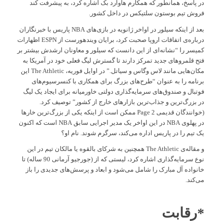
در پاسخ، همانطور که همکارم هاوارد بک اشاره کرد، به پیشرفت کند
فروش تیم بوستون سلتیکس در داخل کشور.
بعد از اینکه سیلور در اواخر ژانویه در بازی‌های NBA پاریس با خبرنگاران
درباره‌ی اتفاقات اروپا صحبت کرد، برایان ویندهورست از ESPN اظهارات
کمیسر را “نشانه‌ای از این دانست که سیلور و معاونان ارشدش بیشتر بر
فتح قلمروهای جدید تمرکز دارند تا گسترش لیگ فعلی خود در آمریکا به
مکان‌هایی مانند لاس وگاس و سیاتل.” در اوایل فوریه، The Athletic این
برنامه را به عنوان “طرح‌های بزرگ برای همکاری با کنسرسیوم‌های
فوتبال و صندوق‌های سرمایه‌گذاری دولتی خاورمیانه برای ایجاد یک لیگ
در بزرگ‌ترین و جذاب‌ترین بازارهای خارج از کشور” توصیف کرد.
(خوانندگان قدیمی Page 2 ممکن است از اینکه یکی از بزرگ‌ترین خارها
در پهلوی NBA در این اواخر یک مدیر اجرایی سابق NBA است که اکنون
یک تیم را در پاریس اداره می‌کند، سرگرم شوند. نام او؟
و مقاله‌ی The Athletic همچنین به شرکای بالقوه یا مالکان تیم در این
نوع سرمایه‌گذاری اشاره کرد، لیستی که از (جورجیو آرمانی 90 ساله) تا
خانواده آل مبارک را شامل می‌شود و ابعاد و پرسش‌های جدیدی را باز
می‌کند.
*رقابت