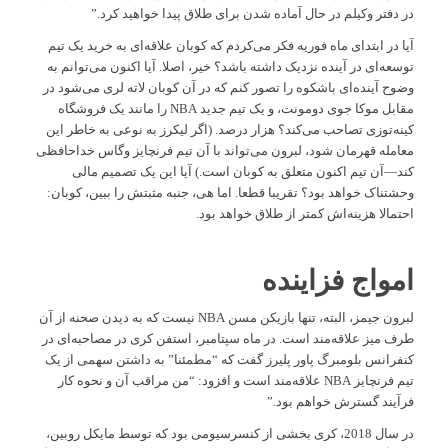
در دفتر وکیلم در حال آماده شدن برای طلاق پیدا خواهید کرد.”
آیا در ابتدای ماه فوریه فکر می‌کردم که کوبان علاقه‌ای به خرید یک تیم
توسعه‌ای در آینده نزدیک داشته باشد؟ خیر، اصلا. آیا اکنون می‌توانم به
وضوح آینده‌ای باشکوه را تصور کنم که در آن کوبان لاته لری می‌شود در
مقابل موکا جوی دومونت، و یک تیم جدید NBA را مانند یک فروشگاه
کینه‌توزی تصاحب می‌کند؟ هزار درصد. (اگر لیکرز به نوعی به خاطر این
معامله قهرمان شود، لبرون می‌تواند با آن تیم فرنچایز وگاس خداحافظی
کند—آن تیم اکنون متعلق به کوبان است.) آیا این یک تصمیم مالی
وحشتناک خواهد بود؟ تقریبا قطعا. اما هی، جنبه مثبتش را ببین، کوبان:
احتمالا هزینه‌اش کمتر از طلاق خواهد بود.
امواج فزاینده
لبرون جیمز، البته، تنها بازیکن مسن NBA نیست که به دیدن صحنه از آن
طرف میز علاقه‌مند است. در ماه سپتامبر، استفن کری در مصاحبه‌ای در
کنفرانس بلومبرگ پاور پلیرز گفت که “مطمئنا” به داشتن سهمی از یک
تیم فرنچایز NBA علاقه‌مند است و افزود: “من مراقب آن و نحوه کار
فرآیند گسترش خواهم بود.”
در سال 2018، کری بخشی از کنسرسیومی بود که توسط مایکل روبین،