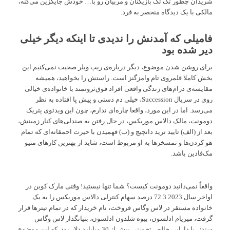
شریدان چطور تک تک بازیکنان و مربیان رو با… خودش جایگزین می‌کنه،
مالکی با یک دیدگاه منحصر به فرد.
فامیلی که آمدنش را ندیدی تا اینکه دیگر خیلی
دیر شده بود
برای روشن شدن موضوع، دیگر درباره‌ی ریپ ویلر صحبت نمی‌کنیم این
بخش کاملا قلمروی تام وامزگنز است. راستش را بخواهید، همیشه
مقایسه‌ی درام‌های زندگی واقعی افراد فوق‌ثروتمند با خانواده‌ی خیالی
روی در سریال Succession، خیلی دم دستی و پیش پا افتاده به نظر
می‌رسد. اما در این مورد، واقعا چاره‌ای ندارم، چون این ویدئوی پتریک
دومونت، مالک دالاس موریکس، در حال رفتن به صندلی‌های کنار زمینش،
بعد از (الف) تایید ترید دانچیچ و (ب) فهمیدن با حیرت احمقانه‌ای که تمام
هو کردن‌ها و تمسخرها به او مربوط است، شاید از بهترین کارهای متیو
مک‌فادین باشد.
واقعاً نمی‌دانید دومونت کیست؟ شما تنها نیستید! وقتی مارک کوبن در
اواخر سال 2023 72.3 درصد سهام کنترلی دالاس موریکس را به یک
خانواده مستقر در لاس وگاس فروخت، نام خریدار که در تمام تیترها قرار
گرفت، میریام ادلسون، بیوه شلدون ادلسون، بنیانگذار لاس وگاس
سندز، با دارایی خالص تخمینی بیش از 30 میلیارد دلار بود. که این موضوع