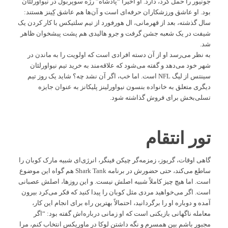
جونیور را حمل کرد، دارد. او اخیراً “پادشاه” رژه سوپربول در نیواورلئان
بود. او عاشق ورزشکاران حرفه‌ای است و آن‌ها هم عاشق کِینز هستند:
سال گذشته، بعد از قهرمانی، ال هورفورد از تیم سلتیکس با کار کردن یک
شیفت در یک شعبه جشن گرفت و جرو هالیدی هم پشت پیشخوان ظاهر
شد.
به نظر می‌رسد او از آن دسته افرادی است که اولویت را به ماندن در
شهر خود می‌دهد و گفته می‌شود که علاقه‌مند به خرید تیم نیواورلئان
سینتس از لیگ NFL است. اما خب، اگر آن نشد چه؟ شاید یک روز تیم
دیگری متعلق به خانواده بنسون نیواورلینز پلیکانز به عنوان جایزه
تسلی‌بخش برای فروش گذاشته شود.
تور انتقام
گاهی اوقات، گریوز، زمزمه‌گر چیکن فینگر، انرژی‌ای شبیه مارک کوبان را
ساطع می‌کند، حتی حضورش در برنامه Shark Tank هم گواه این موضوع
است. اما هیچ چیز کاملاً شبیه اصلش نیست. و این روزها، اصلش عصبانی
است. اگر می‌خواهید مردی مثل کوبان را پیدا کنید که فکر می‌کرد بیرون
آمده و دوباره او را برگردانید، احتمالاً بهترین راه برای انجام این کار،
معامله ناگهانی بازیکنی است که او زمانی درباره‌اش گفته بود: “اگر
مجبور باشم بین همسرم و نگه داشتن لوکا در ماوریکس انتخاب کنم، مرا