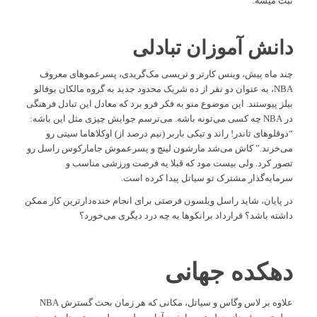
ثبت میشه.
دانش آموزان تبادلی
چند ماه پیش، وینس کارتر و تریسی مک‌گریدی، پسرعموهای معروف
NBA، به عنوان دو نفر از ده شریک محدود جدید به گروه مالکان بوفالو
بیلز پیوستند. این موضوع منو به فکر فرو برد که معادل این تبادل فرهنگی
در NBA چه کسی می‌تونه باشه. می‌ترسم جوابش چیزی مثل این باشه:
“دوقلوهای ثاندر! راند و تیکی باربر (نیم درصد از) اوکلاهاما سیتی رو
می‌خرند.” کاش می‌شد مارشون لینچ و پسرعموش جامارکوس راسل رو
تصور کرد. ولی بیست مود که قبلا یه فرصت ورزشی مناسب و
سرمایه‌گذار مشترک تو سیاتل پیدا کرده است.
در پایان، شاید راسل ویلسون فرصتی برای انجام خنده‌دارترین کار ممکن
داشته باشد؟ قرارداد برانکوها به چه درد دیگری می‌خورد؟
دهکده جهانی
علاوه بر لاس وگاس و سیاتل، مکانی که هر زمان بحث گسترش NBA