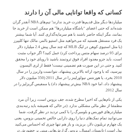
کسانی که واقعا توانایی مالی آن را دارند
میلیاردها دیگر مثل قدیم‌ها قدرت خرید ندارند! تیم‌های NBA آنقدر گران
شده‌اند که حتی اعضای “باشگاه میلیاردرها” هم ممکن است از خرید جا
بمانند، مگر اینکه حاضر باشند با هم سرمایه‌گذاری کنند. آیا شما بیشتر
یک فرد مستقل هستید که می‌خواهید مثل استیو بالمر، مالک تنها کلیپرز
(یا مثل استیوی کوهن در لیگ MLB که چند سال پیش 2.4 میلیارد دلار
برای 95 درصد سهام متس پرداخت کرد) عمل کنید؟ اگر جواب مثبت
است، باید جزو معدود افراد فوق ثروتمند باشید تا رویای خود را محقق
کنید. و حتی در این صورت هم تضمینی نیست! فقط از لری الیسون
بپرسید، که با وجود ارائه بالاترین پیشنهاد، نتوانست واریرز را در سال
2010 بخرد، یا هورنتس نیواورلینز را در سال 2011 (350 میلیون دلار
پیشنهاد داد، اما خود NBA بیش‌تر پیشنهاد داد) یا ممفیس گریزلیز را در
سال 2012.
یکی از نام‌هایی که اخیرا مطرح شده، جف بزوس است، زیرا آن مرد
مطمئنا از نظر مالی مشکلی ندارد. (در حالی که همیشه باید رتبه‌بندی
میلیاردرهای فوربس و بلومبرگ را با کمی تردید در نظر گرفت، شما
می‌توانید تمام نمک‌های دنیا را روی دارایی خالص تخمینی بزوس، یعنی
یک چهارم تریلیون دلار، بریزید، و باز هم تنها چیزی که احساس می‌کنید
پول است.) تابستان امسال، بزوس گزارش‌هایی مبنی بر حضورش در