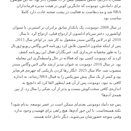
برای دامادش، دومونت که جایگزین کوبن در هیئت مدیره فرمانداران
NBA شد و مدت‌هاست به فعالیت در پشت صحنه عادت دارد کاملا
مناسب بود.
در سال 2009، دومونت، یک بانکدار سابق برادران بر استیرنز، با سیوان
اوکشورن، دختر میریام ادلسون از ازدواج قبلی، ازدواج کرد. تا سال
2010، او در لاس وگاس سندز مشغول به کار شد. در اواخر سال 2015،
پس از اینکه شلدون ادلسون تلاش کرد روزنامه لاس وگاس ریویو-ژورنال
را به طور مخفیانه خریداری کند، خبرنگاران فعال این روزنامه کشف
کردند که دومونت کسی بود که فعالانه در حال واسطه‌گری این معامله
بود. در سال 2016، دومونت به عنوان مدیر ارشد مالی لاس وگاس سندز
منصوب شد. حالا سال 2025: انگار رها کردن بازیکنی که چهره‌ی فرنچایز
بود و کمتر از یک سال پیش موریکس را به فینال NBA رساند، به اندازه
کافی بد نبود، دومونت پس از آن هم اینطور القا کرد که دانچیچ به
اندازه‌ی کافی سخت‌کوش نیست و بدتر از آن، شکی را مثال زد، از بین
همه‌ی آدم‌ها!
پس چه داماد دومونتی بعدی‌ای ممکن است در عصر توسعه، بدنام شود؟
نکته همینجاست: با این جور آدم‌ها، هیچ راهی برای فهمیدن وجود ندارد.
وقتی متوجه حضورشان می‌شوید، دیگر داخل خانه هستند.