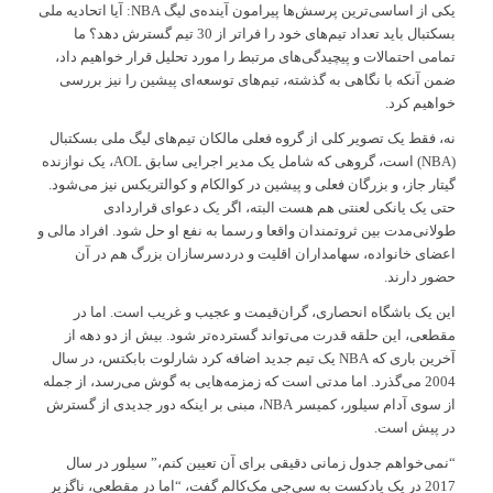
یکی از اساسی‌ترین پرسش‌ها پیرامون آینده‌ی لیگ NBA: آیا اتحادیه ملی
بسکتبال باید تعداد تیم‌های خود را فراتر از 30 تیم گسترش دهد؟ ما
تمامی احتمالات و پیچیدگی‌های مرتبط را مورد تحلیل قرار خواهیم داد،
ضمن آنکه با نگاهی به گذشته، تیم‌های توسعه‌ای پیشین را نیز بررسی
خواهیم کرد.
نه، فقط یک تصویر کلی از گروه فعلی مالکان تیم‌های لیگ ملی بسکتبال
(NBA) است، گروهی که شامل یک مدیر اجرایی سابق AOL، یک نوازنده
گیتار جاز، و بزرگان فعلی و پیشین در کوالکام و کوالتریکس نیز می‌شود.
حتی یک یانکی لعنتی هم هست البته، اگر یک دعوای قراردادی
طولانی‌مدت بین ثروتمندان واقعا و رسما به نفع او حل شود. افراد مالی و
اعضای خانواده، سهامداران اقلیت و دردسرسازان بزرگ هم در آن
حضور دارند.
این یک باشگاه انحصاری، گران‌قیمت و عجیب و غریب است. اما در
مقطعی، این حلقه قدرت می‌تواند گسترده‌تر شود. بیش از دو دهه از
آخرین باری که NBA یک تیم جدید اضافه کرد شارلوت بابکتس، در سال
2004 می‌گذرد. اما مدتی است که زمزمه‌هایی به گوش می‌رسد، از جمله
از سوی آدام سیلور، کمیسر NBA، مبنی بر اینکه دور جدیدی از گسترش
در پیش است.
“نمی‌خواهم جدول زمانی دقیقی برای آن تعیین کنم،” سیلور در سال
2017 در یک پادکست به سی‌جی مک‌کالم گفت، “اما در مقطعی، ناگزیر