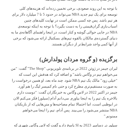
با توجه به این روند صعودی، برخی تخمین زده‌اند که هزینه‌های کلی
توسعه برای یک تیم جدید NBA می‌تواند در حدود 5 تا 7 میلیارد دلار برای
هر تیم باشد. پس چه کسی ممکن است در نهایت کلیدهای چنین
اسباب‌بازی گران‌قیمتی را به دست بگیرد؟ با توجه به اینکه توسعه‌ی
NBA در جایی حوالی گوشه و کنار است، در اینجا راهنمای آگاهانه‌ی ما به
دنیای گسترده‌ی مالکان بالقوه تیم‌های بسکتبال ارائه می‌شود که برخی
از آنها کمی واجد شرایط‌تر از دیگران هستند.
برگزیده (و گروه مردان پولدارش)
لبران جیمز در ژوئن 2022 در برنامه‌ی تلویزیونی “The Shop” گفت: “من
می‌خواهم تیم در وگاس باشد” و اضافه کرد که هدفش این است که
“خیلی زود” مالک یک تیم NBA شود. چند ماه بعد، او همین درخواست را
به صورت مستقیم‌تری مطرح کرد و حتی نام کمیسر لیگ را هم آورد.
جیمز در اکتبر 2022 در لاس وگاس به خبرنگاران گفت: “دوست دارم
بالاخره یک تیم را به اینجا بیاورم. می‌دانم آدام [سیلور] فکر می‌کنم الان
در ابوظبی است، اما احتمالا تمام مصاحبه‌ها و متن‌هایی که از بازیکنان
NBA منتشر می‌شود را می‌بیند. پس آدام، تیم را اینجا می‌خواهم.
ممنونم.”
سیلور در دسامبر 2023 به SI پاسخ داد و گفت که لاس وگاس شهری که