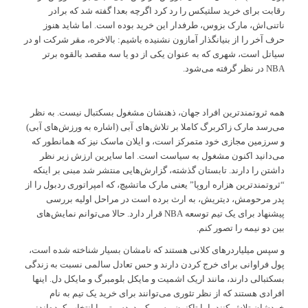
رقابت برای خرید سلتیکس را رد کرد اگرچه بعدا گفته شد که برادر
ناتنی‌اش، مارک بزوس، طرفدار این خرید بوده است. اما شاید هنوز
حرف آخر را از بنیانگذار آمازون نشنیده باشیم: بالاخره، مقر شرکت او در
سیاتل است، شهری که به عنوان یکی از دو یا سه مقصد بالقوه برتر
NBA در نظر گرفته می‌شود.
همه ثروتمندترین افراد جهان، ذهنشان مشغول بسکتبال نیست. به نظر
می‌رسد مارک زاکربرگ کاملا بر تلاش‌های آبی (اشاره به ورزش‌های آبی)
و سرزمین مجازی خود متمرکز است، و ایلان ماسک نیز که همانطور که
می‌دانید اکنون مشغول به سیاست است. اما سایرین ارزش زیر نظر
داشتن را دارند. تابستان گذشته، گزارش‌هایی منتشر شد مبنی بر اینکه
“ثروتمندترین هزاره اروپا” یعنی مارک ماتشیچ، که امپراتوری ردبول را از
پدر مرحومش، دیتریش، به ارث برده است در مراحل اولیه بررسی
پیشنهاد برای یک تیم توسعه NBA قرار دارد. حالا می‌توانم نمایش‌های
بین دو نیمه را تصور کنم.
و سپس میلیاردرهای کلانی هستند که نامشان بسیار شناخته شده است،
پول فراوانی برای خرج کردن دارند و حس تعادل سالمی نسبت به زندگی
بسکتبالی دارند، مانند اریک اشمیت و مایکل بلومبرگ و مایکل دل. اینها
افرادی هستند که از نظر تئوری می‌توانند برای خرید یک تیم به نام
خودشان تلاش کنند، اما تاکنون مسیر کم دردسرتر را انتخاب کرده‌اند: