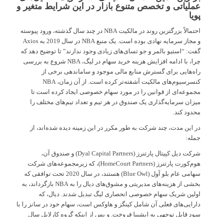
عملیاتی و تخصص متنوع بازار در این شرایط متغیر و
پویا
احتمالاً بزرگترین روند در مالکیت NBA در چند سال گذشته، ورود پیوسته
و مجاز سرمایه نهادی بوده است. یک منبع NBA در سال 2019 به Axios
گفت: “استیو بالمر و جو تسای‌های زیادی وجود ندارند” تا توضیح دهد که
چرا، با ادامه افزایش هزینه خرید سهام در لیگ، NBA شروع به بررسی
راه‌هایی برای گسترش منابع مالی موجود و ساماندهی برخی از
کنسرسیوم‌های مالکیت آشفته‌تر کرده است. از آن زمان، NBA
مجموعه‌ای از قوانین را در مورد سهام خصوصی ایجاد کرده است تا
میزان سرمایه‌گذاری یک صندوق در هر تیم و تعداد تیم‌های مختلف را
محدود کند.
در این مدت، چند شرکت به طور مکرر در این زمینه دیده شده‌اند، از
جمله:
شرکت دیل کپیتال پارتنرز (Dyal Capital Partners) و صندوق آن،
هوم‌کورت پارتنرز (HomeCourt Partners)، که زیرمجموعه‌های شرکت
سهامی عام بلو آول (Blue Owl) هستند، در سال 2020 تحت توافقی که
بخشی از هزینه‌های مدیریتی و مشوق‌های دیال را به NBA بازگرداند، به
اولین شریک سهام خصوصی انحصاری لیگ تبدیل شدند. دیال، که
دارایی‌های فعلی آن شامل کینگز و هاوکس است، سهام خود در سانز را با
سود قابل توجهی به ایشبیا فروخت. و پس از اینکه گروه کارلایل سال