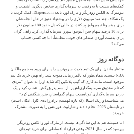
کمک‌های هشت تا نه رقمی به سرمایه‌گذاری شخص دیگری. اشمیت و
بلومبرگ به الکس رودریگز و مارک لور، نابغه Diapers.com، کمک کردند تا
یک شکاف چند صد میلیون دلاری را در پیشنهاد هنوز در حال انجامشان
برای مینسوتا تیمبرولوز پر کنند، در حالی که دل حدود 180 میلیون دلار
برای 10 درصد سهام سن آنتونیو اسپرز سرمایه‌گذاری کرد. راهی گران
برای بدست آوردن صندلی‌های خوب، مطمئناً، اما چه کسی حساب
می‌کند؟
دوگانه روز
منتظر ماندن برای یک تیم جدید، سریع‌ترین راه برای ورود به جمع مالکان
NBA نیست، همان‌طور که بالمر زمانی متوجه شد. راه بهتر، خرید یک تیم
موجود است، مانند کاری که گیب پلاتکین (که شاید او را به عنوان “مردی
که نام صندوق سرمایه‌گذاری‌اش را از اسم پدربزرگش انتخاب کرد و یک
بار در سرمایه‌گذاری کوتاه‌مدت سهام گیم‌استاپ ضرر هنگفتی کرد”
می‌شناسید) و ریک اشنال (که تازه فهمیدم برادرزاده‌ی کارل ایکان است)
در تابستان 2023 انجام دادند و شارلوت هورنتس را به صورت مشترک
خریدند.
اما همیشه هم به این سادگی‌ها نیست. از مارک لور و الکس رودریگز
بپرسید که در سال 2021، وقتی قرارداد اقساطی برای خرید تیم‌های