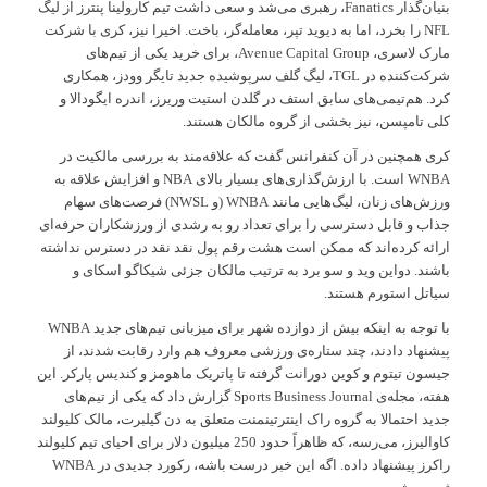
بنیان‌گذار Fanatics، رهبری می‌شد و سعی داشت تیم کارولینا پنترز از لیگ
NFL را بخرد، اما به دیوید تپر، معامله‌گر، باخت. اخیرا نیز، کری با شرکت
مارک لاسری، Avenue Capital Group، برای خرید یکی از تیم‌های
شرکت‌کننده در TGL، لیگ گلف سرپوشیده جدید تایگر وودز، همکاری
کرد. هم‌تیمی‌های سابق استف در گلدن استیت وریرز، اندره ایگودالا و
کلی تامپسن، نیز بخشی از گروه مالکان هستند.
کری همچنین در آن کنفرانس گفت که علاقه‌مند به بررسی مالکیت در
WNBA است. با ارزش‌گذاری‌های بسیار بالای NBA و افزایش علاقه به
ورزش‌های زنان، لیگ‌هایی مانند WNBA (و NWSL) فرصت‌های سهام
جذاب و قابل دسترسی را برای تعداد رو به رشدی از ورزشکاران حرفه‌ای
ارائه کرده‌اند که ممکن است هشت رقم پول نقد نقد در دسترس نداشته
باشند. دواین وید و سو برد به ترتیب مالکان جزئی شیکاگو اسکای و
سیاتل استورم هستند.
با توجه به اینکه بیش از دوازده شهر برای میزبانی تیم‌های جدید WNBA
پیشنهاد دادند، چند ستاره‌ی ورزشی معروف هم وارد رقابت شدند، از
جیسون تیتوم و کوین دورانت گرفته تا پاتریک ماهومز و کندیس پارکر. این
هفته، مجله‌ی Sports Business Journal گزارش داد که یکی از تیم‌های
جدید احتمالا به گروه راک اینترتینمنت متعلق به دن گیلبرت، مالک کلیولند
کاوالیرز، می‌رسه، که ظاهراً حدود 250 میلیون دلار برای احیای تیم کلیولند
راکرز پیشنهاد داده. اگه این خبر درست باشه، رکورد جدیدی در WNBA