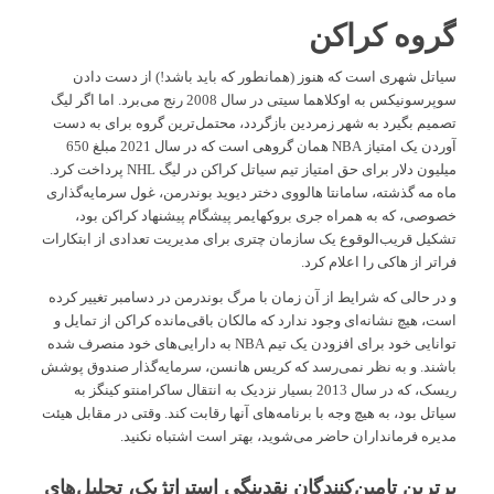
گروه کراکن
سیاتل شهری است که هنوز (همانطور که باید باشد!) از دست دادن
سوپرسونیکس به اوکلاهما سیتی در سال 2008 رنج می‌برد. اما اگر لیگ
تصمیم بگیرد به شهر زمردین بازگردد، محتمل‌ترین گروه برای به دست
آوردن یک امتیاز NBA همان گروهی است که در سال 2021 مبلغ 650
میلیون دلار برای حق امتیاز تیم سیاتل کراکن در لیگ NHL پرداخت کرد.
ماه مه گذشته، سامانتا هالووی دختر دیوید بوندرمن، غول سرمایه‌گذاری
خصوصی، که به همراه جری بروکهایمر پیشگام پیشنهاد کراکن بود،
تشکیل قریب‌الوقوع یک سازمان چتری برای مدیریت تعدادی از ابتکارات
فراتر از هاکی را اعلام کرد.
و در حالی که شرایط از آن زمان با مرگ بوندرمن در دسامبر تغییر کرده
است، هیچ نشانه‌ای وجود ندارد که مالکان باقی‌مانده کراکن از تمایل و
توانایی خود برای افزودن یک تیم NBA به دارایی‌های خود منصرف شده
باشند. و به نظر نمی‌رسد که کریس هانسن، سرمایه‌گذار صندوق پوشش
ریسک، که در سال 2013 بسیار نزدیک به انتقال ساکرامنتو کینگز به
سیاتل بود، به هیچ وجه با برنامه‌های آنها رقابت کند. وقتی در مقابل هیئت
مدیره فرمانداران حاضر می‌شوید، بهتر است اشتباه نکنید.
برترین تامین‌کنندگان نقدینگی استراتژیک، تحلیل‌های