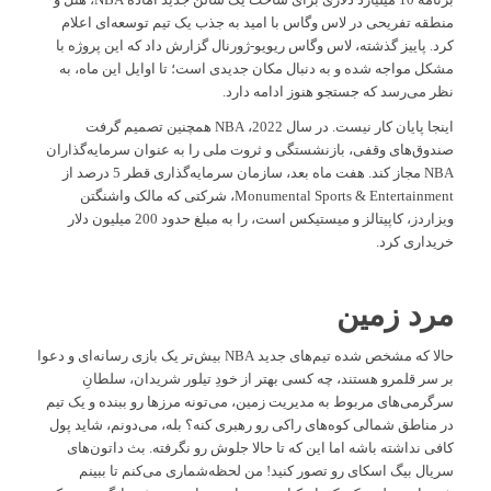
منطقه تفریحی در لاس وگاس با امید به جذب یک تیم توسعه‌ای اعلام
کرد. پاییز گذشته، لاس وگاس ریویو-ژورنال گزارش داد که این پروژه با
مشکل مواجه شده و به دنبال مکان جدیدی است؛ تا اوایل این ماه، به
نظر می‌رسد که جستجو هنوز ادامه دارد.
اینجا پایان کار نیست. در سال 2022، NBA همچنین تصمیم گرفت
صندوق‌های وقفی، بازنشستگی و ثروت ملی را به عنوان سرمایه‌گذاران
NBA مجاز کند. هفت ماه بعد، سازمان سرمایه‌گذاری قطر 5 درصد از
Monumental Sports & Entertainment، شرکتی که مالک واشنگتن
ویزاردز، کاپیتالز و میستیکس است، را به مبلغ حدود 200 میلیون دلار
خریداری کرد.
مرد زمین
حالا که مشخص شده تیم‌های جدید NBA بیش‌تر یک بازی رسانه‌ای و دعوا
بر سر قلمرو هستند، چه کسی بهتر از خودِ تیلور شریدان، سلطانِ
سرگرمی‌های مربوط به مدیریت زمین، می‌تونه مرزها رو ببنده و یک تیم
در مناطق شمالی کوه‌های راکی رو رهبری کنه؟ بله، می‌دونم، شاید پول
کافی نداشته باشه اما این که تا حالا جلوش رو نگرفته. بث داتون‌های
سریال بیگ اسکای رو تصور کنید! من لحظه‌شماری می‌کنم تا ببینم