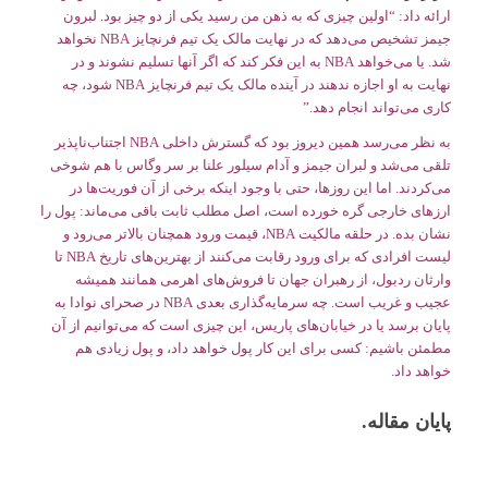
ارائه داد: “اولین چیزی که به ذهن من رسید یکی از دو چیز بود. لبرون
جیمز تشخیص می‌دهد که در نهایت مالک یک تیم فرنچایز NBA نخواهد
شد. یا می‌خواهد NBA به این فکر کند که اگر آنها تسلیم نشوند و در
نهایت به او اجازه ندهند در آینده مالک یک تیم فرنچایز NBA شود، چه
کاری می‌تواند انجام دهد.”
به نظر می‌رسد همین دیروز بود که گسترش داخلی NBA اجتناب‌ناپذیر
تلقی می‌شد و لبران جیمز و آدام سیلور علنا بر سر وگاس با هم شوخی
می‌کردند. اما این روزها، حتی با وجود اینکه برخی از آن فوریت‌ها در
ارزهای خارجی گره خورده است، اصل مطلب ثابت باقی می‌ماند: پول را
نشان بده. در حلقه مالکیت NBA، قیمت ورود همچنان بالاتر می‌رود و
لیست افرادی که برای ورود رقابت می‌کنند از بهترین‌های تاریخ NBA تا
وارثان ردبول، از رهبران جهان تا فروش‌های اهرمی همانند همیشه
عجیب و غریب است. چه سرمایه‌گذاری بعدی NBA در صحرای نوادا به
پایان برسد یا در خیابان‌های پاریس، این چیزی است که می‌توانیم از آن
مطمئن باشیم: کسی برای این کار پول خواهد داد، و پول زیادی هم
خواهد داد.
پایان مقاله.