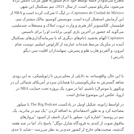
مطرح می‌شوداز جمله توسط خود آدام سیلوربه طور مرتب نامش برده
می‌شود، مکزیکو سیتی است. از سال 2021، تیم بسکتبال این شهر،
Capitanes de Ciudad de México، در لیگ G شرکت کرده است و NBA از
این آزمایش استقبال کرده است. مویسس کوسیو، مالک مشترک تیم،
فیلمساز، کلکسیونر آثار هنری و وارث ثروت املاک و مستغلات چندملیتی،
می‌گوید که حضور در آخرین بازی کوبی برایانت او را برای تاسیس
Capitanes الهام بخشید. (نام‌های دیگری که با سرمایه‌گذاری‌های بسکتبال
آینده در مکزیک مرتبط شده‌اند عبارتند از کارلوس اسلیم، دوست شام
لبرون، و آلفردو هارپ هلو و پسرش، سهامداران اقلیت سن دیگو
پادرس.)
با این حال، واقع‌بینانه، به دلایلی از محلی‌ترین تا ژئوپلیتیکی، به این زودی
شاهد گسترش به مکزیکوسیتی (یا همتایان سردتر آمریکای شمالی آن در
ونکوور یا مونترال) باشیم. اما در مورد یک پروژه تحت حمایت NBA در
اروپا، عکس این موضوع صادق است.
در اواسط ژانویه، شکیل اونیل در پادکست The Big Podcast با سیلور
مصاحبه کرد و به طور احمقانه‌ای به اضافه کردن “یک تیم در مادرید، یک
تیم در روسیه” اشاره کرد. سیلور با ابراز تاسف از کمبود “پروازهای
مافوق صوت از کندی به فرودگاه شارل دوگل” پاسخ داد. اما در چند هفته
گذشته، صحبت‌های خارج از کشور جدی‌تر به نظر می‌رسد—شاید تا حدی