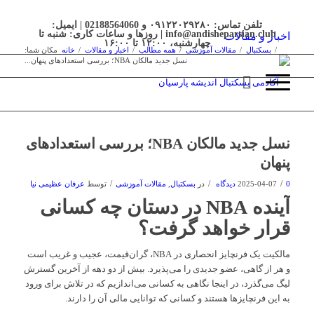
تلفن تماس: ۰۹۱۲۲۰۲۹۲۸۰ و 02188564060 | ایمیل:
info@andisheparsian.club | روزها و ساعات کاری: شنبه تا
اخبار و مقالات
چهارشنبه، ۱۲:۰۰ تا ۱۶:۰۰
/
بسکتبال
/
مقالات آموزشی
/
همه مطالب
/
اخبار و مقالات
/
خانه
مکان شما:
نسل جدید مالکان NBA؛ بررسی استعدادهای پنهان...
نسل جدید مالکان NBA؛ بررسی استعدادهای
پنهان
/
/
/
0 دیدگاه
2025-04-07
در
بسکتبال
,
مقالات آموزشی
توسط
عرفان عظیمی نیا
آینده NBA در دستان چه کسانی
قرار خواهد گرفت؟
مالکیت یک فرنچایز انحصاری در NBA، گران‌قیمت، عجیب و غریب است
و هر از گاهی، عضو جدیدی را می‌پذیرد. بیش از دو دهه از آخرین گسترش
لیگ می‌گذرد، در اینجا نگاهی به کسانی می‌اندازیم که در تلاش برای ورود
به این فرنچایزها هستند و کسانی که توانایی مالی آن را دارند.