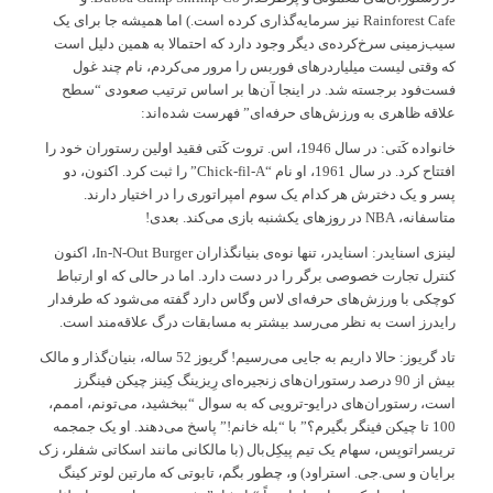
Rainforest Cafe نیز سرمایه‌گذاری کرده است.) اما همیشه جا برای یک
سیب‌زمینی سرخ‌کرده‌ی دیگر وجود دارد که احتمالا به همین دلیل است
که وقتی لیست میلیاردرهای فوربس را مرور می‌کردم، نام چند غول
فست‌فود برجسته شد. در اینجا آن‌ها بر اساس ترتیب صعودی “سطح
علاقه ظاهری به ورزش‌های حرفه‌ای” فهرست شده‌اند:
خانواده کَتی: در سال 1946، اس. تروت کَتی فقید اولین رستوران خود را
افتتاح کرد. در سال 1961، او نام “Chick-fil-A” را ثبت کرد. اکنون، دو
پسر و یک دخترش هر کدام یک سوم امپراتوری را در اختیار دارند.
متاسفانه، NBA در روزهای یکشنبه بازی می‌کند. بعدی!
لینزی اسنایدر: اسنایدر، تنها نوه‌ی بنیانگذاران In-N-Out Burger، اکنون
کنترل تجارت خصوصی برگر را در دست دارد. اما در حالی که او ارتباط
کوچکی با ورزش‌های حرفه‌ای لاس وگاس دارد گفته می‌شود که طرفدار
رایدرز است به نظر می‌رسد بیشتر به مسابقات درگ علاقه‌مند است.
تاد گریوز: حالا داریم به جایی می‌رسیم! گریوز 52 ساله، بنیان‌گذار و مالک
بیش از 90 درصد رستوران‌های زنجیره‌ای رِیزینگ کِینز چیکن فینگرز
است، رستوران‌های درایو-ترویی که به سوال “ببخشید، می‌تونم، اممم،
100 تا چیکن فینگر بگیرم؟” با “بله خانم!” پاسخ می‌دهند. او یک جمجمه
تریسراتوپس، سهام یک تیم پیکِل‌بال (با مالکانی مانند اسکاتی شفلر، زک
برایان و سی.جی. استراود) و، چطور بگم، تابوتی که مارتین لوتر کینگ