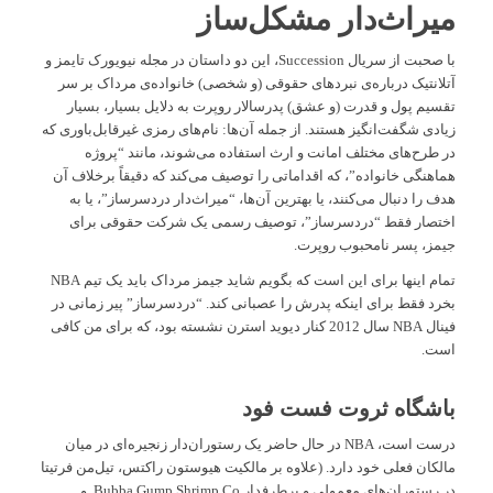
میراث‌دار مشکل‌ساز
با صحبت از سریال Succession، این دو داستان در مجله نیویورک تایمز و
آتلانتیک درباره‌ی نبردهای حقوقی (و شخصی) خانواده‌ی مرداک بر سر
تقسیم پول و قدرت (و عشق) پدرسالار روپرت به دلایل بسیار، بسیار
زیادی شگفت‌انگیز هستند. از جمله آن‌ها: نام‌های رمزی غیرقابل‌باوری که
در طرح‌های مختلف امانت و ارث استفاده می‌شوند، مانند “پروژه
هماهنگی خانواده”، که اقداماتی را توصیف می‌کند که دقیقاً برخلاف آن
هدف را دنبال می‌کنند، یا بهترین آن‌ها، “میراث‌دار دردسرساز”، یا به
اختصار فقط “دردسرساز”، توصیف رسمی یک شرکت حقوقی برای
جیمز، پسر نامحبوب روپرت.
تمام اینها برای این است که بگویم شاید جیمز مرداک باید یک تیم NBA
بخرد فقط برای اینکه پدرش را عصبانی کند. “دردسرساز” پیر زمانی در
فینال NBA سال 2012 کنار دیوید استرن نشسته بود، که برای من کافی
است.
باشگاه ثروت فست فود
درست است، NBA در حال حاضر یک رستوران‌دار زنجیره‌ای در میان
مالکان فعلی خود دارد. (علاوه بر مالکیت هیوستون راکتس، تیل‌من فرتیتا
در رستوران‌های معمولی و پرطرفدار Bubba Gump Shrimp Co. و