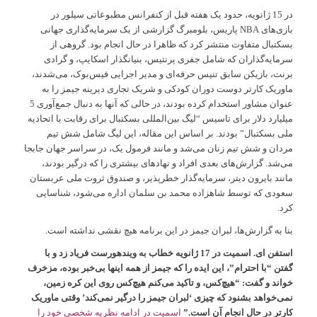
در 15 ژانویه، حدود یک هفته قبل از کنفرانس مطبوعاتی سیلور در
بازی‌های NBA پاریس، بلومبرگ گزارشی از یک سرمایه‌گذاری جهانی
بسکتبال متفاوت منتشر کرد که ظاهرا در حال انجام بود. گروهی از
سرمایه‌گذاران که شامل جفری پرنتیس، بنیانگذار اسکایپ، و گرادی
برنت، بازیکن سابق تنیس حرفه‌ای و مدیر اجرایی فیس‌بوک، می‌شدند،
ماوریک کارتر دوست دوران کودکی و شریک تجاری دیرینه جیمز را به
عنوان مشاور استخدام کرده بودند، در حالی که آنها به دنبال جمع‌آوری 5
میلیارد دلار برای تاسیس “لیگ بین‌المللی بسکتبال برای رقابت با اتحادیه
ملی بسکتبال” بودند. بر اساس این مقاله، این لیگ شامل شش تیم
مردان و شش تیم زنان می‌شد و مانند فرمول یک، در سراسر جهان جابجا
می‌شد. گزارش‌های بعدی افراد و نهادهای بیشتری را که درگیر بودند،
مانند بایرون دیتر، سرمایه‌گذار خطرپذیر، و صندوق ثروت ملی عربستان
سعودی که توسط شاهزاده محمد بن سلمان اداره می‌شود، شناسایی
کرد.
بنا به گزارش‌ها، لبران جیمز در این برنامه هیچ نقشی نداشته است.
استفن ای. اسمیت در 17 ژانویه خطاب به ویندهورست فریاد زد و با
گفتن “با احترام”، این ایده را که جیمز از همه اینها بی‌خبر بوده، مزخرف
خواند و گفت: “هیچ‌کس، و تاکید می‌کنم هیچ‌کس روی این کره زمین،
نمی‌خواهد بشنود که چیزی ‘لبران جیمز را درگیر نمی‌کند’ وقتی ماوریک
کارتر در حال انجام آن است.”
اسمیت در ادامه نظریه شخصی خود را