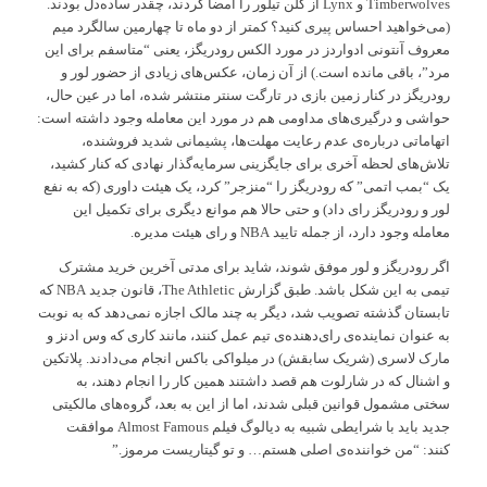
Timberwolves و Lynx از گلن تیلور را امضا کردند، چقدر ساده‌دل بودند.
(می‌خواهید احساس پیری کنید؟ کمتر از دو ماه تا چهارمین سالگرد میم
معروف آنتونی ادواردز در مورد الکس رودریگز، یعنی “متاسفم برای این
مرد”، باقی مانده است.) از آن زمان، عکس‌های زیادی از حضور لور و
رودریگز در کنار زمین بازی در تارگت سنتر منتشر شده، اما در عین حال،
حواشی و درگیری‌های مداومی هم در مورد این معامله وجود داشته است:
اتهاماتی درباره‌ی عدم رعایت مهلت‌ها، پشیمانی شدید فروشنده،
تلاش‌های لحظه آخری برای جایگزینی سرمایه‌گذار نهادی که کنار کشید،
یک “بمب اتمی” که رودریگز را “منزجر” کرد، یک هیئت داوری (که به نفع
لور و رودریگز رای داد) و حتی حالا هم موانع دیگری برای تکمیل این
معامله وجود دارد، از جمله تایید NBA و رای هیئت مدیره.
اگر رودریگز و لور موفق شوند، شاید برای مدتی آخرین خرید مشترک
تیمی به این شکل باشد. طبق گزارش The Athletic، قانون جدید NBA که
تابستان گذشته تصویب شد، دیگر به چند مالک اجازه نمی‌دهد که به نوبت
به عنوان نماینده‌ی رای‌دهنده‌ی تیم عمل کنند، مانند کاری که وس ادنز و
مارک لاسری (شریک سابقش) در میلواکی باکس انجام می‌دادند. پلاتکین
و اشنال که در شارلوت هم قصد داشتند همین کار را انجام دهند، به
سختی مشمول قوانین قبلی شدند، اما از این به بعد، گروه‌های مالکیتی
جدید باید با شرایطی شبیه به دیالوگ فیلم Almost Famous موافقت
کنند: “من خواننده‌ی اصلی هستم… و تو گیتاریست مرموز.”