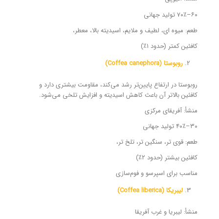
۶۰–۷۰٪ تولید جهانی
طعم: میوه ای، لطیف و ملایم، اسیدیته بالا، معطر،
کافئین کمتر (حدود ۱٪)
روبوستا (Coffea canephora)
روبوستا در ارتفاع پایین‌تر رشد می‌کند، مقاومت بیشتری دارد و
کافئین بالاتر آن باعث کاهش اسیدیته و افزایش تلخی می‌شود.
منشأ: آفریقای مرکزی
۳۰–۴۰٪ تولید جهانی
طعم: قوی تر، سنگین تر، تلخ‌ تر،
کافئین بیشتر (حدود ۲٪)
مناسب برای اسپرسو و فوم‌سازی
لیبریکا (Coffea liberica)
منشأ: لیبریا و غرب آفریقا