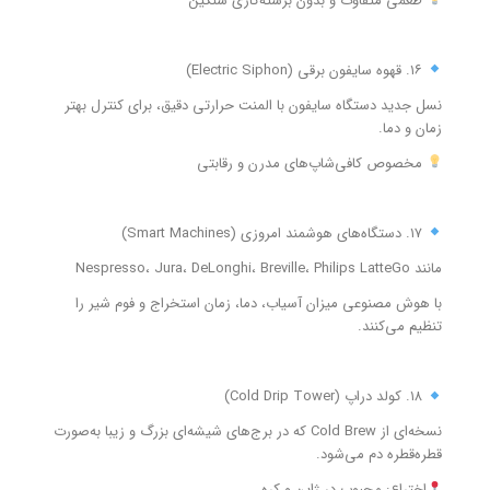
طعمی متفاوت و بدون برشته‌کاری سنگین
۱۶. قهوه سایفون برقی (Electric Siphon)
نسل جدید دستگاه سایفون با المنت حرارتی دقیق، برای کنترل بهتر
زمان و دما.
مخصوص کافی‌شاپ‌های مدرن و رقابتی
۱۷. دستگاه‌های هوشمند امروزی (Smart Machines)
مانند Nespresso، Jura، DeLonghi، Breville، Philips LatteGo
با هوش مصنوعی میزان آسیاب، دما، زمان استخراج و فوم شیر را
تنظیم می‌کنند.
۱۸. کولد دراپ (Cold Drip Tower)
نسخه‌ای از Cold Brew که در برج‌های شیشه‌ای بزرگ و زیبا به‌صورت
قطره‌قطره دم می‌شود.
اختراع: محبوب در ژاپن و کره