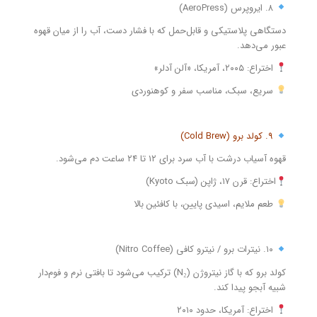
۸. ایروپرس (AeroPress)
دستگاهی پلاستیکی و قابل‌حمل که با فشار دست، آب را از میان قهوه
عبور می‌دهد.
اختراع: ۲۰۰۵، آمریکا، «آلن آدلر»
سریع، سبک، مناسب سفر و کوهنوردی
۹. کولد برو (Cold Brew)
قهوه آسیاب درشت با آب سرد برای ۱۲ تا ۲۴ ساعت دم می‌شود.
اختراع: قرن ۱۷، ژاپن (سبک Kyoto)
طعم ملایم، اسیدی پایین، با کافئین بالا
۱۰. نیترات برو / نیترو کافی (Nitro Coffee)
کولد برو که با گاز نیتروژن (N₂) ترکیب می‌شود تا بافتی نرم و فوم‌دار
شبیه آبجو پیدا کند.
اختراع: آمریکا، حدود ۲۰۱۰