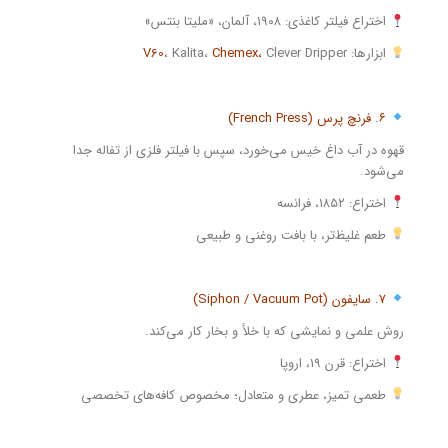
اختراع فیلتر کاغذی: ۱۹۰۸، آلمان، «ملیتا بنتس»
ابزارها:
Clever Dripper
Chemex،
، Kalita،
V60
۶. فرنچ پرس (French Press)
قهوه در آب داغ خیس می‌خورد، سپس با فیلتر فلزی از تفاله جدا
می‌شود.
اختراع: ۱۸۵۲، فرانسه
طعم غلیظ‌تر، با بافت روغنی و طبیعی
۷. سایفون (Siphon / Vacuum Pot)
روش علمی و نمایشی که با خلأ و بخار کار می‌کند.
اختراع: قرن ۱۹، اروپا
طعمی تمیز، عطری و متعادل؛ مخصوص کافه‌های تخصصی