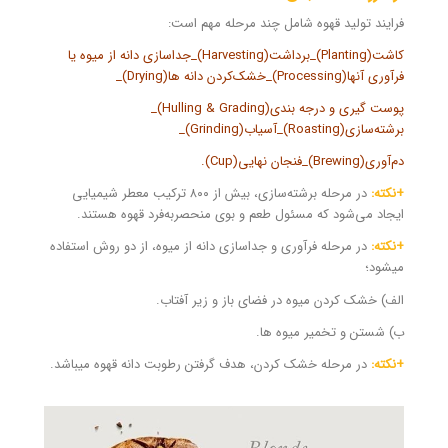
فرایند تولید قهوه شامل چند مرحله مهم است:
کاشت(Planting)_برداشت(Harvesting)_جداسازی دانه از میوه یا
فرآوری آنها(Processing)_خشک‌کردن دانه ها(Drying)_
پوست گیری و درجه بندی(Hulling & Grading)_
برشته‌سازی(Roasting)_آسیاب(Grinding)_
دم‌آوری(Brewing)_فنجان نهایی(Cup).
+نکته:
در مرحله برشته‌سازی، بیش از ۸۰۰ ترکیب معطر شیمیایی
ایجاد می‌شود که مسئول طعم و بوی منحصربه‌فرد قهوه هستند.
+نکته:
در مرحله فرآوری و جداسازی دانه از میوه، از دو‌ روش استفاده
میشود؛
الف) خشک کردن میوه در فضای باز و زیر آفتاب.
ب) شستن و تخمیر میوه ها.
+نکته:
در مرحله خشک کردن، هدف گرفتن رطوبت دانه قهوه میباشد.