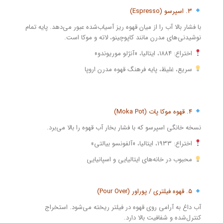
۳. اسپرسو (Espresso)
با فشار بالا آب را از میان قهوه ریز آسیاب‌شده عبور می‌دهد. پایه تمام
نوشیدنی‌های مدرن مانند کاپوچینو، لاته و موکا است.
اختراع: ۱۸۸۴، ایتالیا، «آنژلو موریوندو»
سریع، غلیظ، پایه فرهنگ قهوه مدرن اروپا
۴. قهوه موکا پات (Moka Pot)
نسخه خانگی اسپرسو که با فشار بخار آب قهوه را بالا می‌برد.
اختراع: ۱۹۳۳، ایتالیا، «آلفونسو بیالتی»
محبوب در خانه‌های ایتالیایی و اسپانیایی
۵. قهوه فیلتری / پوراور (Pour Over)
آب داغ به آرامی روی قهوه در فیلتر ریخته می‌شود. استخراج
کنترل‌شده و شفافیت بالا دارد.