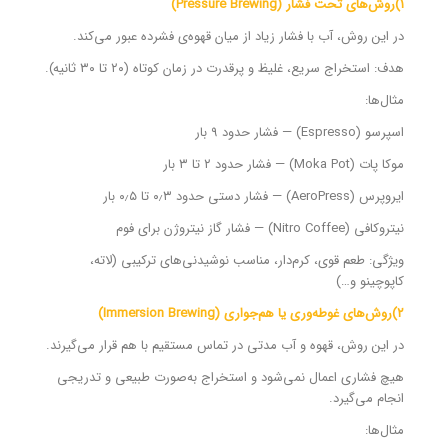
۱)روش‌های تحت فشار (Pressure Brewing)
در این روش، آب با فشار زیاد از میان قهوه‌ی فشرده عبور می‌کند.
هدف: استخراج سریع، غلیظ و پرقدرت در زمان کوتاه (۲۰ تا ۳۰ ثانیه).
مثال‌ها:
اسپرسو (Espresso) — فشار حدود ۹ بار
موکا پات (Moka Pot) — فشار حدود ۲ تا ۳ بار
ایروپرس (AeroPress) — فشار دستی حدود ۰٫۳ تا ۰٫۵ بار
نیتروکافی (Nitro Coffee) — فشار گاز نیتروژن برای فوم
ویژگی: طعم قوی، کرم‌دار، مناسب نوشیدنی‌های ترکیبی (لاته،
کاپوچینو و…)
۲)روش‌های غوطه‌وری یا هم‌جواری (Immersion Brewing)
در این روش، قهوه و آب مدتی در تماس مستقیم با هم قرار می‌گیرند.
هیچ فشاری اعمال نمی‌شود و استخراج به‌صورت طبیعی و تدریجی
انجام می‌گیرد.
مثال‌ها: