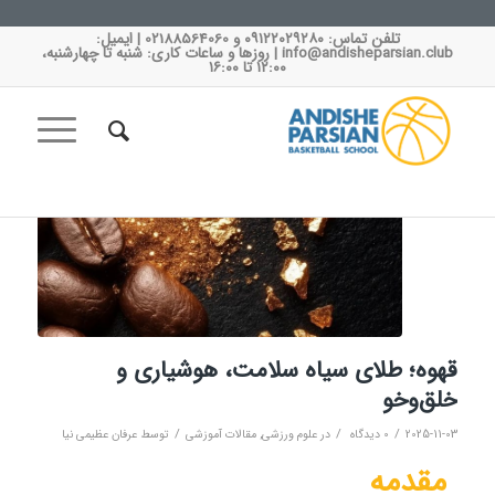
تلفن تماس: ۰۹۱۲۲۰۲۹۲۸۰ و 02188564060 | ایمیل:
info@andisheparsian.club | روزها و ساعات کاری: شنبه تا چهارشنبه،
اخبار و مقالات
۱۲:۰۰ تا ۱۶:۰۰
مکان شما:
خانه
/
اخبار و مقالات
/
همه مطالب
/
مقالات آموزشی
/
علوم ورزشی
/
قهوه؛ طلای سیاه سلامت، هوشیاری و خلق‌و‌خو...
قهوه؛ طلای سیاه سلامت، هوشیاری و
خلق‌و‌خو
/
/
/
2025-11-03
0 دیدگاه
در
علوم ورزشی
,
مقالات آموزشی
توسط
عرفان عظیمی نیا
مقدمه