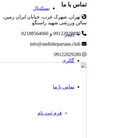
تماس با ما
بسکتبال
تهران, شهرک غرب، خیابان ایران زمین،
سالن ورزشی شهید راستگو
09122029280 و 02188564060
اخبار
info@andisheparsian.club
09122029280
گالری
تماس با ما
فرم ثبت نام