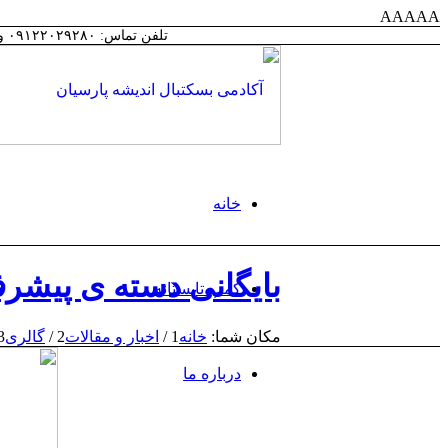
AAAAA
تلفن تماس: ۰۹۱۲۲۰۲۹۲۸۰ و 02188564060 | ایمیل: info@andisheparsian.club | روزها و ساعات کاری: شنبه تا چهارشنبه، ۱۲:۰۰ تا ۱۶:۰۰
خانه
بایگانی دسته ی پیشرف
کمپ تابستانه
مکان شما:
خانه
1
/
اخبار و مقالات
2
/
گالری
3
درباره ما