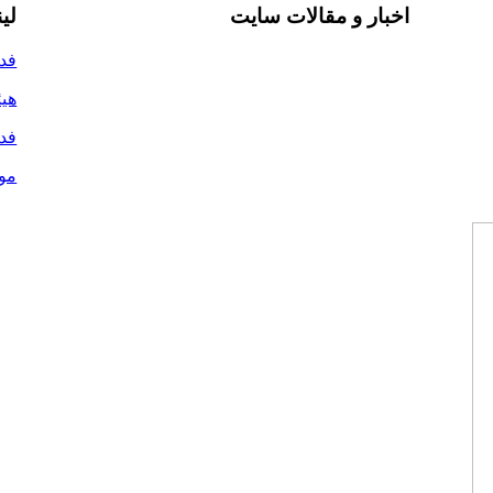
اخبار و مقالات سایت
لی
فدر
هیئ
فدر
مو