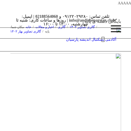
AAAAA
تلفن تماس: ۰۹۱۲۲۰۲۹۲۸۰ و 02188564060 | ایمیل:
info@andisheparsian.club | روزها و ساعات کاری: شنبه تا
بایگانی دسته ی پایه
چهارشنبه، ۱۲:۰۰ تا ۱۶:۰۰
/
گالری تصاویر ۱۴۰۲
/
گالری
/
اخبار و مقالات
/
خانه
مکان شما:
پایه
/
گالری تصاویر بهار ۱۴۰۲