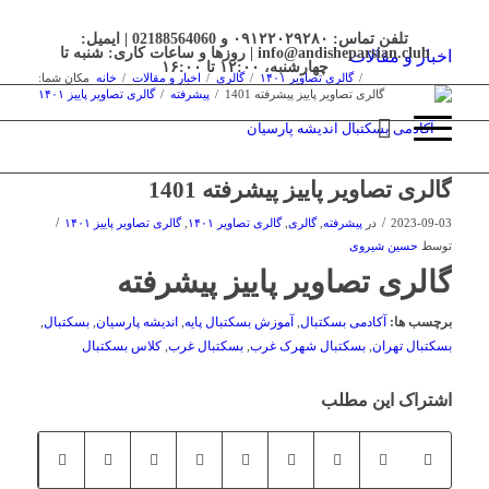
تلفن تماس: ۰۹۱۲۲۰۲۹۲۸۰ و 02188564060 | ایمیل:
info@andisheparsian.club | روزها و ساعات کاری: شنبه تا
اخبار و مقالات
چهارشنبه، ۱۲:۰۰ تا ۱۶:۰۰
/
گالری تصاویر ۱۴۰۱
/
گالری
/
اخبار و مقالات
/
خانه
مکان شما:
گالری تصاویر پاییز پیشرفته 1401
/
پیشرفته
/
گالری تصاویر پاییز ۱۴۰۱
گالری تصاویر پاییز پیشرفته 1401
/
/
2023-09-03
در
پیشرفته
,
گالری
,
گالری تصاویر ۱۴۰۱
,
گالری تصاویر پاییز ۱۴۰۱
توسط
حسین شیروی
گالری تصاویر پاییز پیشرفته
برچسب ها:
آکادمی بسکتبال
,
آموزش بسکتبال پایه
,
اندیشه پارسیان
,
بسکتبال
,
بسکتبال تهران
,
بسکتبال شهرک غرب
,
بسکتبال غرب
,
کلاس بسکتبال
اشتراک این مطلب