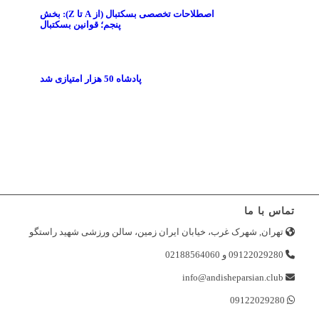
اصطلاحات تخصصی بسکتبال (از A تا Z): بخش
پنجم؛ قوانین بسکتبال
پادشاه 50 هزار امتیازی شد
تماس با ما
تهران, شهرک غرب، خیابان ایران زمین، سالن ورزشی شهید راستگو
09122029280 و 02188564060
info@andisheparsian.club
09122029280