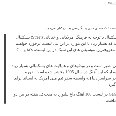
می‌دهد.
آهنگ های رپ و گنگ در بسکتبال با توجه به فرهنگ آمریکایی و خیابانی (Street) بسکتبال
د که بسیار زیاد با این موارد در این پلی لیست برخورد خواهیم
داشت. یکی از بزرگترین و معروفترین موسیقی های این سبک در این لیست، Gangsta’s
ی نظیر است و در ویدئوهای و هایلایت های بسکتبالی بسیار زیاد
استفاده می شود. با توجه به اینکه این آهنگ در سال 1995 منتشر شده است، دوره
سراسر دنیا (به واسطه سفر تیم ملی آمریکا به اسپانیا برای
ضمن اینکه Gangsta’s Paradise در لیست 100 آهنگ داغ بیلبورد به مدت 12 هفته در بین دو
 داشت.