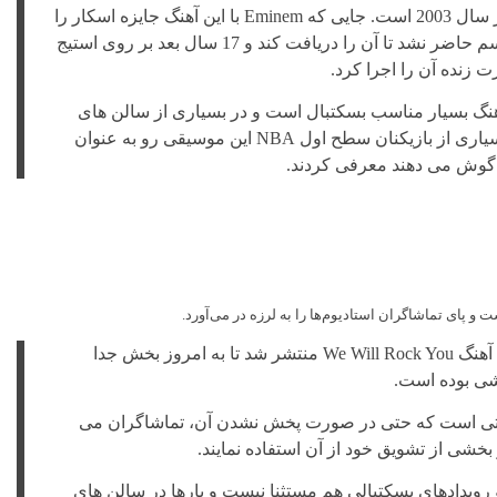
مهمترین آن مراسم اسکار سال 2003 است. جایی که Eminem با این آهنگ جایزه اسکار را
به دست آورد ولی در مراسم حاضر نشد تا آن را دریافت کند و 17 سال بعد بر روی استیج
زنده آن را اجرا کرد.
نگ بسیار مناسب بسکتبال است و در بسیاری از سالن های
ورزشی پخش می شود. بسیاری از بازیکنان سطح اول NBA این موسیقی رو به عنوان
 گوش می دهند معرفی کردند.
و پای تماشاگران استادیوم‌ها را به لرزه در می‌آورد.
از زمانی که در سال 1977 آهنگ We Will Rock You منتشر شد تا به امروز بخش جدا
ی بوده است.
رتی است که حتی در صورت پخش نشدن آن، تماشاگران می
 بخشی از تشویق خود از آن استفاده نمایند.
رویدادهای بسکتبالی هم مستثنا نیست و بارها در سالن های