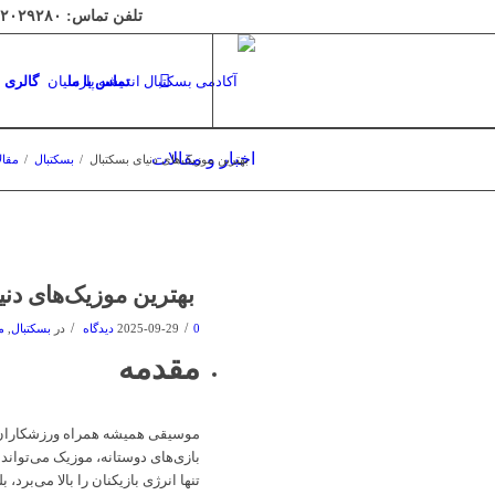
تلفن تماس: ۰۹۱۲۲۰۲۹۲۸۰ و 02188564060 | ایمیل: info@andisheparsian.club | روزها و ساعات کاری: شنبه تا چهارشنبه، ۱۲:۰۰ تا ۱۶:۰۰
تماس با ما
گالری
اخبار و مقالات
بهترین موزیک‌های دنیای بسکتبال
/
بسکتبال
/
مقال
بهترین موزیک‌های دنی
/
/
0 دیدگاه
2025-09-29
در
بسکتبال
,
م
مقدمه
بازی‌های دوستانه، موزیک می‌تواند 
تنها انرژی بازیکنان را بالا می‌برد