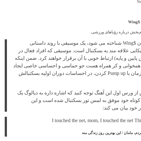
ام‌بخش درباره رؤیاهای ورزشی.
موسیقی Wings که با عنوان $Wing شناخته می شود، یک موسیقی با روند داستانی
کایی علاقه مند به بسکتبال است. موسیقی که افراد فعال در
یین و پایه) ارتباط خوبی با آن برقرار خواهند کرد. ضمن اینکه
همخوانی و کر همراه هست جو حماسی و احساسی خاصی ایجاد
می کند که مخاطب را همزمان با Pump up کردن، در احساسات دوران اولیه بسکتبالش
 از ورس اول این آهنگ توجه کنید که اشاره داره به دیالوگ یک
 کوتاه خود موفق به لمس تور بسکتبال شده است و این
 خود بیان می کند:
I touched the net, mom, I touched the net This
م، مامان / این بهترین روز زندگی منه