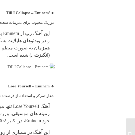
🔹 ’Till I Collapse – Eminem
موزیک محبوب برای تمرینات سخت؛ 
ای
و در ویدئوهای هایلایت ب
(انگیزشی) شده است.
🔹 Lose Yourself – Eminem
شعار تمرکز و استفاده از فرصت؛ ه
آهنگ self
خود Eminem، در اکتبر 2002 و یک ماه و نیم پیش از اکران این فیلم منتشر شد.
تیپ‌شناسی شخصیتی
این آهنگ در بسیاری از رو
پست‌های بسکتبال؛ نگاهی