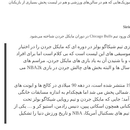
موزیک‌هایی که هم در سالن‌های ورزشی و هم در لیست پخش بسیاری از بازیکنان
کل جردن شناخته می‌شود.
تیم شیکاگو بولز در دوره ای که مایکل جردن را در اختیار
زو معدود موسیقی های این لیست است که بی کلام است اما برای افراد
و با شنیدن آن به یاد بازی های مایکل جردن، مراسم های
ابتدایی شیکاگو بولز در آن سال ها و البته بخش های چالش جردن در بازی NBA2k می
البته Sirius که در سال 1982 منتشر شده است، در دهه 90 میلادی در کالج ها و ایونت های
شمالی پخش می شد اما هیچکدام به اندازه مسابقات خانگی
مد؛ جایی که مایکل جردن و تیم رویایی شیکاگو بولز تحت
نانی همچون اسکاتی پیپن، دنیس رادمن، استیو کر و … یکی از
تاریخی ترین و موفق ترین تیم های بسکتبال آمریکا، NBA و تاریخ ورزش دنیا را تشکیل