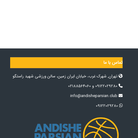
تماس با ما
تهران, شهرک غرب، خیابان ایران زمین، سالن ورزشی شهید راستگو
09122029280 و 02188564060
info@andisheparsian.club
09122029280