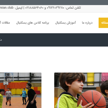
تلفن تماس: ۰۹۱۲۲۰۲۹۲۸۰ و 02188564060 | ایمیل: info@andisheparsian.club | روزها و ساعات کاری: شنبه تا چهارشنبه، ۱۲:۰۰ تا ۱۶:۰۰
تانه
درباره ما
آموزش بسکتبال
برنامه کلاس های بسکتبال
مقالات 
مک